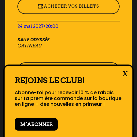
ACHETER VOS BILLETS
24 mai 2027
•
20:00
SALLE ODYSSÉE
GATINEAU
ACHETER VOS BILLETS
REJOINS LE CLUB!
25 mai 2027
•
20:00
Abonne-toi pour recevoir 10 % de rabais
sur ta première commande sur la boutique
SALLE ODYSSÉE
en ligne + des nouvelles en primeur !
GATINEAU
M’ABONNER
ACHETER VOS BILLETS