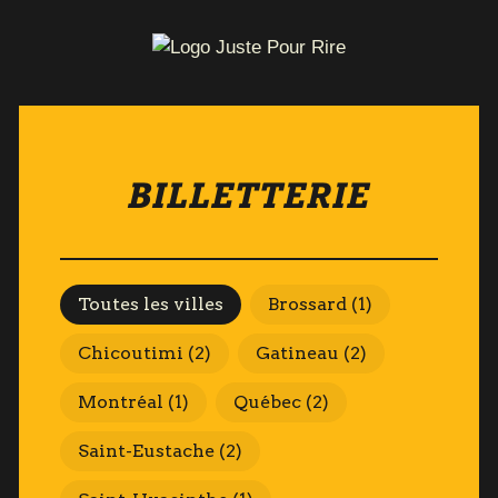
BILLETTERIE
Villes
Toutes les villes
Brossard
(1)
Chicoutimi
(2)
Gatineau
(2)
Montréal
(1)
Québec
(2)
Saint-Eustache
(2)