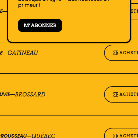
primeur !
E
GATINEAU
ACHETE
M’ABONNER
E
GATINEAU
ACHETE
UVIE
BROSSARD
ACHETE
T-ROUSSEAU
QUÉBEC
ACHETE