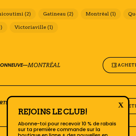
hicoutimi
(2)
Gatineau
(2)
Montréal
(1)
Qu
3)
Victoriaville
(1)
SONNEUVE
MONTRÉAL
ACHETE
SAINT-
RTS JULIETTE
ACHETE
HYACINTHE
REJOINS LE CLUB!
Abonne-toi pour recevoir 10 % de rabais
sur ta première commande sur la
boutique en ligne + des nouvelles en