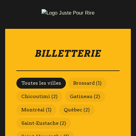
BILLETTERIE
Villes
Toutes les villes
Brossard
(1)
Chicoutimi
(2)
Gatineau
(2)
Montréal
(1)
Québec
(2)
Saint-Eustache
(2)