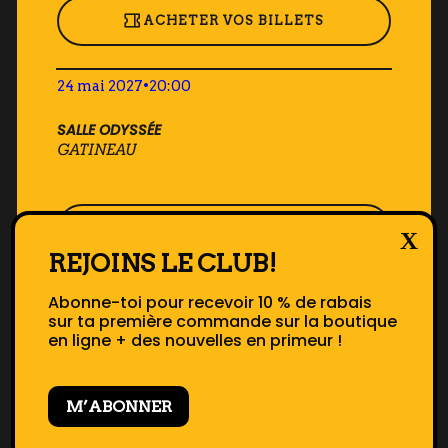
ACHETER VOS BILLETS
24 mai 2027
•
20:00
SALLE ODYSSÉE
GATINEAU
ACHETER VOS BILLETS
REJOINS LE CLUB!
25 mai 2027
•
20:00
Abonne-toi pour recevoir 10 % de rabais
sur ta première commande sur la boutique
SALLE ODYSSÉE
en ligne + des nouvelles en primeur !
GATINEAU
M’ABONNER
ACHETER VOS BILLETS