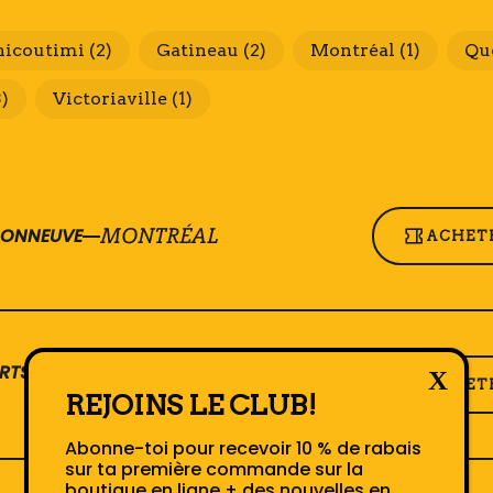
hicoutimi
(2)
Gatineau
(2)
Montréal
(1)
Qu
3)
Victoriaville
(1)
SONNEUVE
MONTRÉAL
ACHETE
SAINT-
RTS JULIETTE
ACHETE
HYACINTHE
REJOINS LE CLUB!
Abonne-toi pour recevoir 10 % de rabais
sur ta première commande sur la
boutique en ligne + des nouvelles en