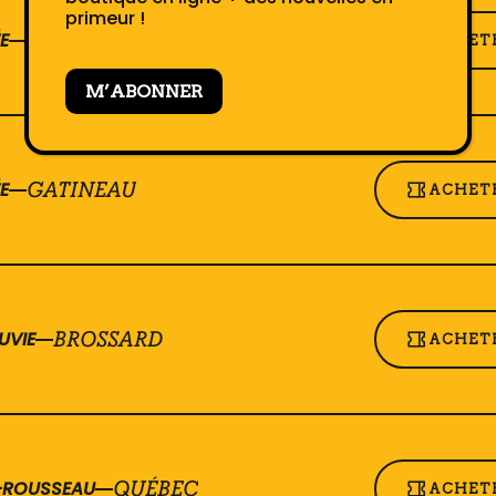
primeur !
E
GATINEAU
ACHETE
M’ABONNER
E
GATINEAU
ACHETE
UVIE
BROSSARD
ACHETE
T-ROUSSEAU
QUÉBEC
ACHETE