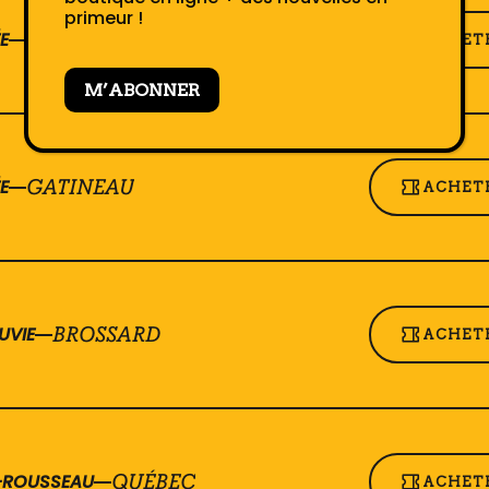
primeur !
E
GATINEAU
ACHETE
M’ABONNER
E
GATINEAU
ACHETE
UVIE
BROSSARD
ACHETE
T-ROUSSEAU
QUÉBEC
ACHETE