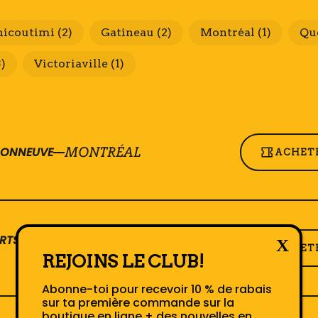
hicoutimi
(2)
Gatineau
(2)
Montréal
(1)
Qu
3)
Victoriaville
(1)
SONNEUVE
MONTRÉAL
ACHETE
SAINT-
RTS JULIETTE
ACHETE
HYACINTHE
REJOINS LE CLUB!
Abonne-toi pour recevoir 10 % de rabais
sur ta première commande sur la
boutique en ligne + des nouvelles en